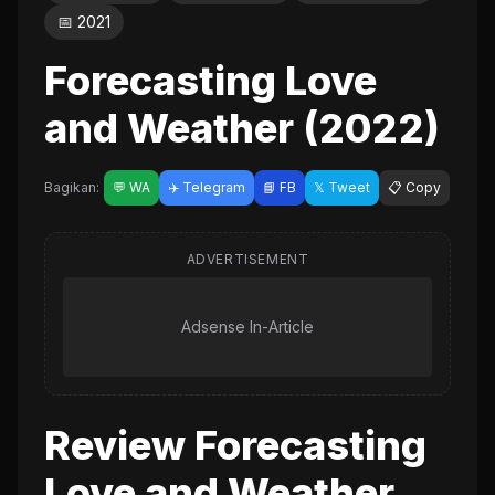
📅 2021
Forecasting Love
and Weather (2022)
Bagikan:
💬 WA
✈️ Telegram
📘 FB
𝕏 Tweet
📋 Copy
ADVERTISEMENT
Adsense In-Article
Review Forecasting
Love and Weather