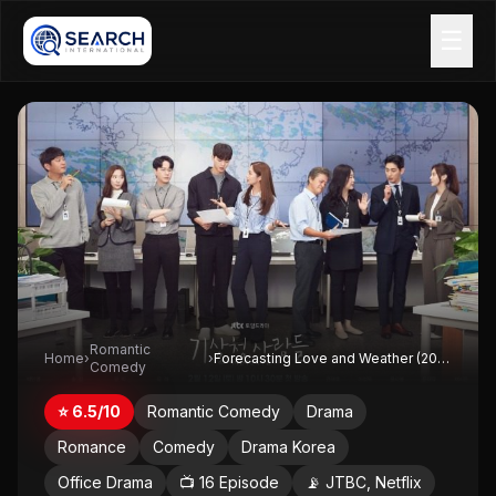
☰
Romantic
Home
›
›
Forecasting Love and Weather (2022)
Comedy
⭐ 6.5/10
Romantic Comedy
Drama
Romance
Comedy
Drama Korea
Office Drama
📺 16 Episode
📡 JTBC, Netflix