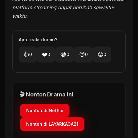
platform streaming dapat berubah sewaktu-
waktu.
Apa reaksi kamu?
👍
❤️
😂
😢
😡
0
0
0
0
0
🎬 Nonton Drama Ini
Nonton di Netflix
Nonton di LAYARKACA21